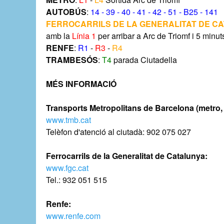
AUTOBÚS
:
14 - 39 - 40 - 41 - 42 - 51 - B25 - 141
FERROCARRILS DE LA GENERALITAT DE C
amb la
Línia 1
per arribar a Arc de Triomf i 5 minut
RENFE
:
R1
-
R3
-
R4
TRAMBESÓS
:
T4
parada Ciutadella
MÉS INFORMACIÓ
Transports Metropolitans de Barcelona (metro, 
www.tmb.cat
Telèfon d'atenció al ciutadà: 902 075 027
Ferrocarrils de la Generalitat de Catalunya:
www.fgc.cat
Tel.: 932 051 515
Renfe:
www.renfe.com