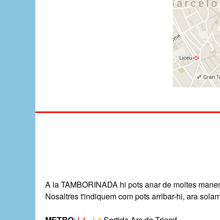
A la TAMBORINADA hi pots anar de moltes maneres
Nosaltres t'indiquem com pots arribar-hi, ara solam
METRO
:
L1
-
L4
Sortida Arc de Triomf